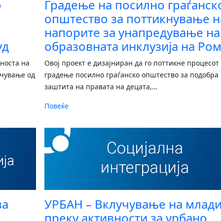
о
Градење на посилно граѓанск
општество за поттикнување н
напорите за унапредување на
уд
образовната инклузија на Ро
вноста на
Овој проект е дизајниран да го поттикне процесот
учување од
градење посилно граѓанско општество за подобра
заштита на правата на децата,
…
Повеќе
за
УРБАН – Вклучување на млад
преку активности за урбано