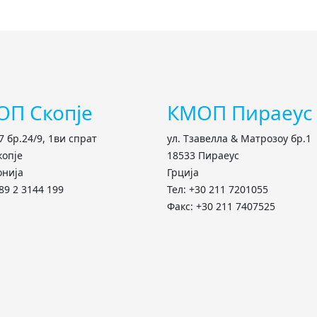
ОП Скопје
КМОП Пираеус
7 бр.24/9, 1ви спрат
ул. Тзавелла & Матрозоу бр.1
копје
18533 Пираеус
онија
Грција
89 2 3144 199
Тел: +30 211 7201055
Факс: +30 211 7407525