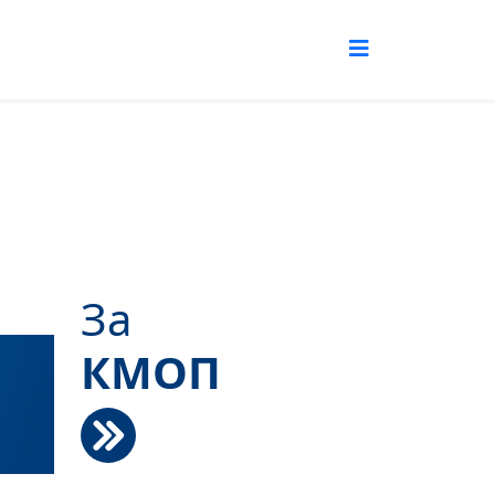
За
КМОП