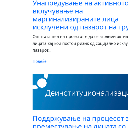
Унапредување на активнот
вклучување на
маргинализираните лица
исклучени од пазарот на тр
Општата цел на проектот е да се зголеми акти
лицата кај кои постои ризик од социјално искл
пазарот
…
Повеќе
Поддржување на процесот 
преместување на лицата со