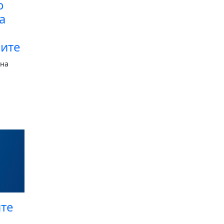
о
а
мите
 на
ите