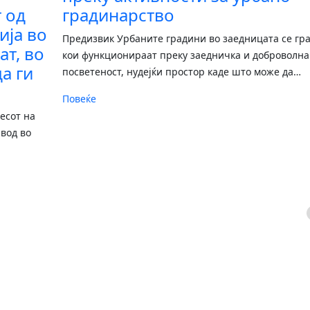
 од
градинарство
ија во
Предизвик Урбаните градини во заедницата се гр
ат, во
кои функционираат преку заедничка и доброволна
а ги
посветеност, нудејќи простор каде што може да
…
Повеќе
есот на
вод во